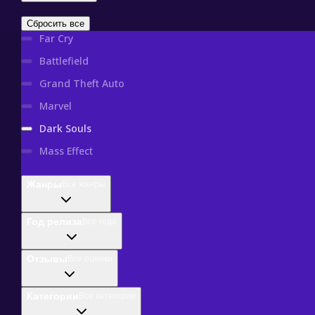
Resident Evil
Сбросить все
Far Cry
Battlefield
Grand Theft Auto
Marvel
Dark Souls
Mass Effect
Жанры
Все жанры
Год релиза
Все года
Отзывы
Все оценки
Категории
Все категории