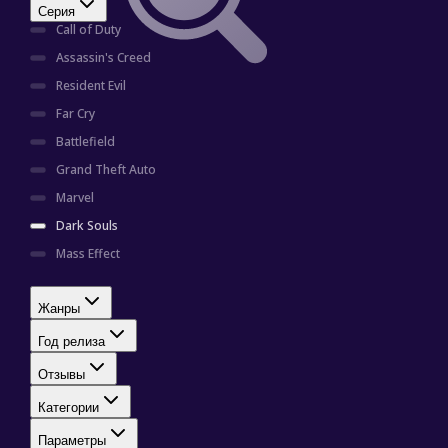
ВКонтакте
Серия
Call of Duty
Наша группа
Assassin's Creed
Каталог
Телеграм
Resident Evil
Остались вопросы?
Far Cry
Служба поддержки
Battlefield
Grand Theft Auto
© 2026 Rendi
Marvel
Играй в Steam по подписке
Dark Souls
Настройки списка
Mass Effect
Сортировка
Популярность
Жанры
Год релиза
Серия
Dark Souls
Отзывы
Call of Duty
Категории
Assassin's Creed
Параметры