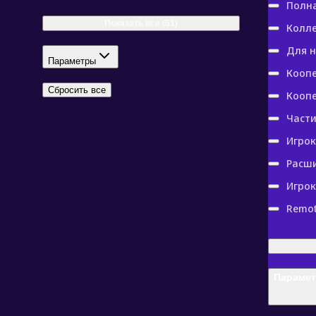
Полн
Показать все (51)
Колл
Для н
Параметры
Кооп
Сбросить все
Коопе
Част
Игрок
Расш
Игрок
Remot
Параме