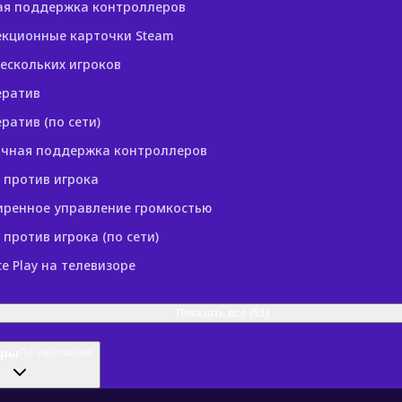
ая поддержка контроллеров
екционные карточки Steam
ескольких игроков
ератив
ратив (по сети)
ичная поддержка контроллеров
 против игрока
иренное управление громкостью
 против игрока (по сети)
e Play на телевизоре
Показать все (51)
тры
По умолчанию