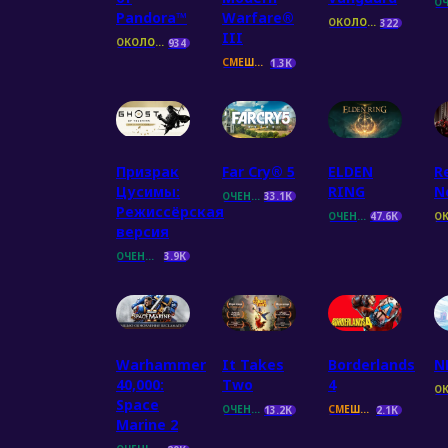
Pandora™
Warfare®
ОКОЛО ПОЛОЖИТЕЛЬНЫЕ
322
III
ОКОЛО ПОЛОЖИТЕЛЬНЫЕ
934
СМЕШАННЫЕ
1.3К
Призрак
Far Cry® 5
ELDEN
R
Цусимы:
RING
N
ОЧЕНЬ ПОЛОЖИТЕЛЬНЫЕ
33.1К
Режиссёрская
ОЧЕНЬ ПОЛОЖИТЕЛЬНЫЕ
47.6К
версия
ОЧЕНЬ ПОЛОЖИТЕЛЬНЫЕ
3.9К
Warhammer
It Takes
Borderlands
N
40,000:
Two
4
Space
ОЧЕНЬ ПОЛОЖИТЕЛЬНЫЕ
СМЕШАННЫЕ
13.2К
2.1К
Marine 2