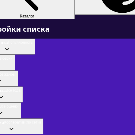
Каталог
ройки списка
овка
Популярность
е серии
се жанры
иза
Все года
Все оценки
ии
Кооператив (по сети)