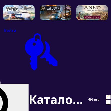
Войти
Каталог игр Steam категория Кооператив (по сети)
696
игр