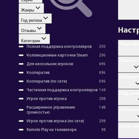
ВКонтакте
Наша группа
Жанры
Телеграм
Год релиза
Наст
Остались вопросы?
Отзывы
Служба поддержки
Категории
Сортир
Полная поддержка контроллеров
350
Коллекционные карточки Steam
296
© 2026 Rendi
Серия
Вс
Для нескольких игроков
696
Играй в Steam по подписке
Кооператив
696
Жанры
В
Кооператив (по сети)
696
Частичная поддержка контроллеров
144
Год рел
Игрок против игрока
298
Расширенное управление
148
Отзывы
громкостью
Игрок против игрока (по сети)
298
Категор
Remote Play на телевизоре
98