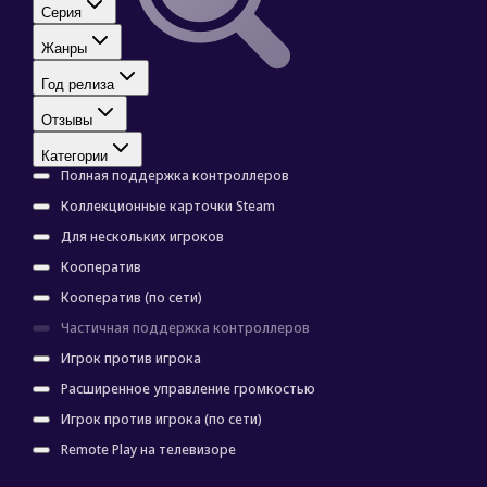
ВКонтакте
Серия
Наша группа
Жанры
Каталог
Телеграм
Год релиза
Остались вопросы?
Отзывы
Служба поддержки
Категории
Полная поддержка контроллеров
© 2026 Rendi
Коллекционные карточки Steam
Играй в Steam по подписке
Для нескольких игроков
Кооператив
Настройки списка
Кооператив (по сети)
Частичная поддержка контроллеров
Сортировка
Популярность
Игрок против игрока
Серия
Расширенное управление громкостью
Все серии
Игрок против игрока (по сети)
Жанры
Все жанры
Remote Play на телевизоре