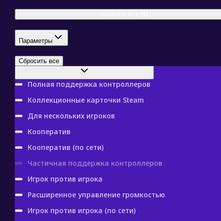
Год релиза
Все года
Показать все (51)
Отзывы
Все оценки
Параметры
Категории
Полная поддержка контроллеров
Сбросить все
Полная поддержка контроллеров
Коллекционные карточки Steam
Для нескольких игроков
Кооператив
Кооператив (по сети)
Частичная поддержка контроллеров
Игрок против игрока
Расширенное управление громкостью
Игрок против игрока (по сети)